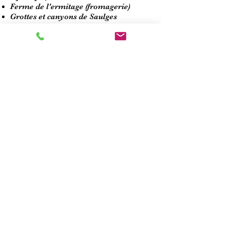
Ferme de l'ermitage (fromagerie)
Grottes et canyons de Saulges
Comment venir
En Train : Gare du Mans (50 min du
centre)
Temps de trajet en car de Paris : 2h
Pour les Transferts Car de la Gare
au centre , Séjour en route s'occupe de la
réservation en l'incluant dans le devis
principal ou dans un devis à part .
Tarifs
Afin de connaitre tous nos tarifs
Merci de nous envoyer un