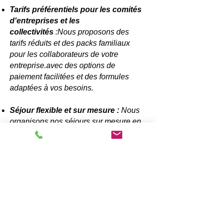
Tarifs préférentiels pour les comités
d'entreprises et les
collectivités
:Nous proposons des
tarifs réduits et des packs familiaux
pour les collaborateurs de votre
entreprise.avec des options de
paiement facilitées et des formules
adaptées à vos besoins.
Séjour flexible et sur mesure :
Nous
organisons nos séjours sur mesure en
fonction de vos besoins (Destination,
thématique , hébergements , activités ,
durée etc...) et tous nos séjours
peuvent être flexibles de 3 jours à 2
semaines pour répondre aux besoins
des familles.
Notre engagement :
Passionnés par