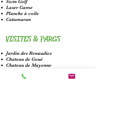
Swin Golf
Laser Game
Planche à voile
Catamaran
VISITES & PARCS
Jardin des Renaudies
Chateau de Goué
Chateau de Mayenne
Chateau de Lassay chateaux
Chateau de Fouguères
Ecomusée Le pot au lait
Musée des sciences
Comment venir
En Train : Gare de Mayenne (23 km)
Temps de trajet en car de Paris : 3h